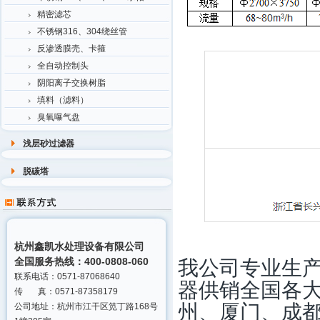
精密滤芯
不锈钢316、304绕丝管
反渗透膜壳、卡箍
全自动控制头
阴阳离子交换树脂
填料（滤料）
臭氧曝气盘
浅层砂过滤器
脱碳塔
杭州鑫凯水处理设备有限公司
我公司专业生
全国服务热线：400-0808-060
联系电话：0571-87068640
器供销全国各
传 真：0571-87358179
州、厦门、成
公司地址：杭州市江干区笕丁路168号