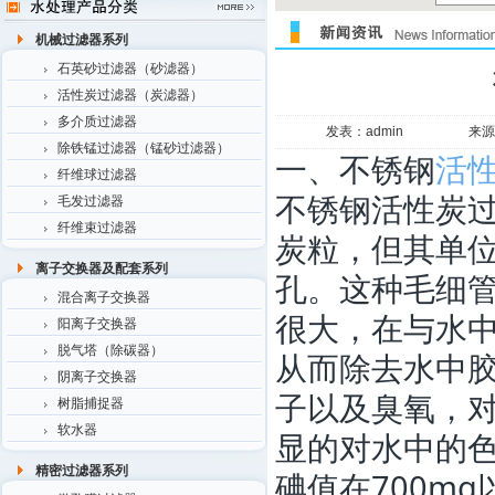
机械过滤器系列
石英砂过滤器（砂滤器）
活性炭过滤器（炭滤器）
多介质过滤器
发表：admin
来源
除铁锰过滤器（锰砂过滤器）
一、不锈钢
活
纤维球过滤器
不锈钢活性炭
毛发过滤器
纤维束过滤器
炭粒，但其单
离子交换器及配套系列
孔。这种毛细
混合离子交换器
很大，在与水
阳离子交换器
脱气塔（除碳器）
从而除去水中胶
阴离子交换器
子以及臭氧，
树脂捕捉器
软水器
显的对水中的
精密过滤器系列
碘值在700m