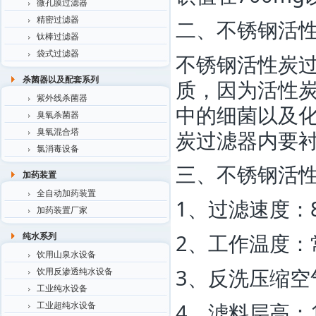
微孔膜过滤器
精密过滤器
二、不锈钢活
钛棒过滤器
袋式过滤器
不锈钢活性炭过
杀菌器以及配套系列
质，因为活性炭
紫外线杀菌器
中的细菌以及
臭氧杀菌器
炭过滤器内要
臭氧混合塔
氯消毒设备
三、不锈钢活
加药装置
全自动加药装置
1、过滤速度：
加药装置厂家
2、工作温度：
纯水系列
饮用山泉水设备
3、反洗压缩空
饮用反渗透纯水设备
工业纯水设备
4、滤料层高：1
工业超纯水设备