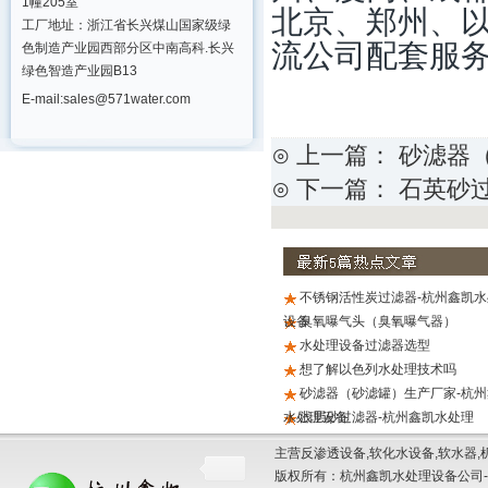
1幢205室
北京、郑州、
工厂地址：浙江省长兴煤山国家级绿
流公司配套服
色制造产业园西部分区中南高科.长兴
绿色智造产业园B13
E-mail:sales@571water.com
⊙ 上一篇：
砂滤器
⊙ 下一篇：
石英砂
不锈钢活性炭过滤器-杭州鑫凯水
设备
臭氧曝气头（臭氧曝气器）
水处理设备过滤器选型
想了解以色列水处理技术吗
砂滤器（砂滤罐）生产厂家-杭州
水处理设备
浅层砂过滤器-杭州鑫凯水处理
主营反渗透设备,软化水设备,软水器,
版权所有：杭州鑫凯水处理设备公司-