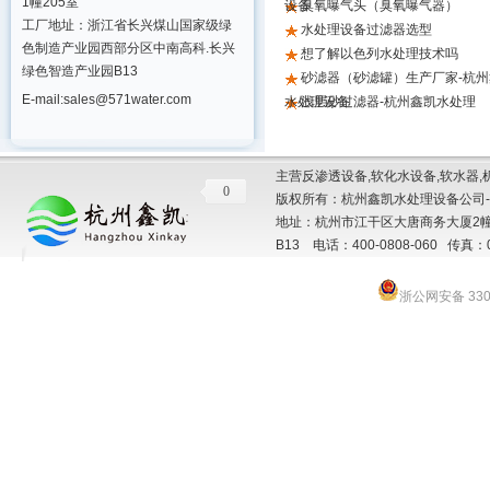
1幢205室
设备
臭氧曝气头（臭氧曝气器）
工厂地址：浙江省长兴煤山国家级绿
水处理设备过滤器选型
色制造产业园西部分区中南高科.长兴
想了解以色列水处理技术吗
绿色智造产业园B13
砂滤器（砂滤罐）生产厂家-杭州
E-mail:sales@571water.com
水处理设备
浅层砂过滤器-杭州鑫凯水处理
主营反渗透设备,软化水设备,软水器,
0
版权所有：杭州鑫凯水处理设备公司-
地址：杭州市江干区大唐商务大厦2幢
B13 电话：400-0808-060 传真：057
浙公网安备 3301