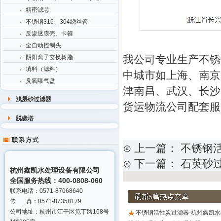
精密滤芯
不锈钢316、304绕丝管
反渗透膜壳、卡箍
全自动控制头
我公司专业生产不锈
阴阳离子交换树脂
填料（滤料）
中城市如上海、南京
臭氧曝气盘
津南昌、武汉、长沙
浅层砂过滤器
货运物流公司配套服
脱碳塔
⊙ 上一篇：
不锈钢
⊙ 下一篇：
石英砂
杭州鑫凯水处理设备有限公司
全国服务热线：400-0808-060
联系电话：0571-87068640
传 真：0571-87358179
公司地址：杭州市江干区笕丁路168号
不锈钢活性炭过滤器-杭州鑫凯水