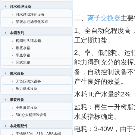
河水处理设备
河水过滤净化设备
二、
离子交换器
主要
景观水过滤净化装置
1、全自动化程度高
水箱系列
工定期加盐。
椭圆封头纯水箱
锥底水箱
2、率、低能耗、运
平底水箱
能力得到充分的发挥
卧式水箱
备，自动控制设备不
供水设备
产生良好的效益。
无负压供水设备
压力供水设备
水耗 lt;产水量的2%
灌装设备
盐耗：再生一升树脂大
小瓶灌装设备
水质指标确定。
5加仑大桶灌装设备
水处理配件
电耗：3-40W，由
不锈钢304、316、ABS水帽