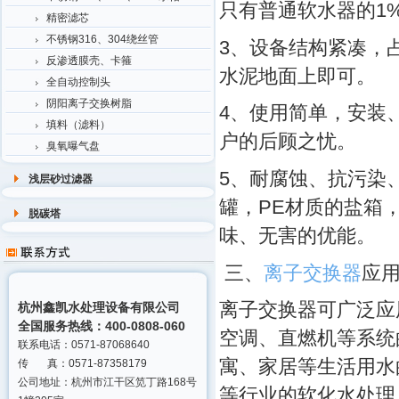
只有普通软水器的1
精密滤芯
不锈钢316、304绕丝管
3、设备结构紧凑，
反渗透膜壳、卡箍
水泥地面上即可。
全自动控制头
阴阳离子交换树脂
4、使用简单，安装
填料（滤料）
户的后顾之忧。
臭氧曝气盘
5、耐腐蚀、抗污染
浅层砂过滤器
罐，PE材质的盐箱
脱碳塔
味、无害的优能。
三、
离子交换器
应
离子交换器可广泛应
杭州鑫凯水处理设备有限公司
全国服务热线：400-0808-060
空调、直燃机等系统
联系电话：0571-87068640
寓、家居等生活用水
传 真：0571-87358179
公司地址：杭州市江干区笕丁路168号
等行业的软化水处理