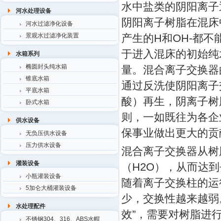
水中盐类的阴阳离子
河水处理设备
阴阳离子树脂在混床
河水过滤净化设备
景观水过滤净化装置
产生的H和OH-都
于进入混床的初始纯
水箱系列
椭圆封头纯水箱
量。混合离子交换器
锥底水箱
通过反洗使阴阳离子
平底水箱
酸）再生，阴离子树
卧式水箱
则，一如既往为各企
供水设备
保事业做出更大的贡
无负压供水设备
压力供水设备
混合离子交换器从树
灌装设备
（H2O），从而达
小瓶灌装设备
随着离子交换柱的运
5加仑大桶灌装设备
少，交换性越来越弱
水处理配件
效”，需要对树脂进
不锈钢304、316、ABS水帽