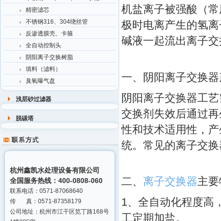
机盐离子被强酸（常
精密滤芯
不锈钢316、304绕丝管
极时电离产生的氢离
反渗透膜壳、卡箍
碱液一起流出离子交
全自动控制头
阴阳离子交换树脂
填料（滤料）
一、阴阳离子交换器
臭氧曝气盘
阴阳离子交换器工艺
浅层砂过滤器
交换剂失效后通过再
脱碳塔
性和技术适用性，产
统。常见的离子
杭州鑫凯水处理设备有限公司
二、
离子交换器
主要
全国服务热线：400-0808-060
联系电话：0571-87068640
1、全自动化程度高
传 真：0571-87358179
公司地址：杭州市江干区笕丁路168号
工定期加盐。