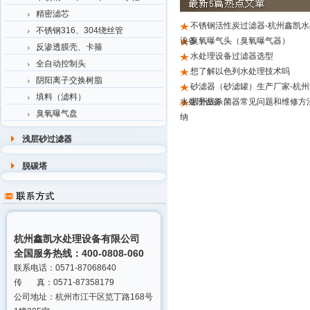
精密滤芯
不锈钢活性炭过滤器-杭州鑫凯水
不锈钢316、304绕丝管
设备
臭氧曝气头（臭氧曝气器）
反渗透膜壳、卡箍
水处理设备过滤器选型
全自动控制头
想了解以色列水处理技术吗
阴阳离子交换树脂
砂滤器（砂滤罐）生产厂家-杭州
填料（滤料）
水处理设备
紫外线杀菌器常见问题和维修方
臭氧曝气盘
纳
浅层砂过滤器
脱碳塔
杭州鑫凯水处理设备有限公司
全国服务热线：400-0808-060
联系电话：0571-87068640
传 真：0571-87358179
公司地址：杭州市江干区笕丁路168号