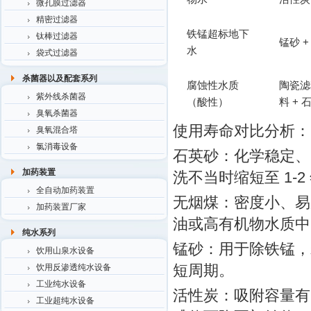
微孔膜过滤器
精密过滤器
铁锰超标地下
钛棒过滤器
锰砂 +
水
袋式过滤器
杀菌器以及配套系列
腐蚀性水质
陶瓷滤
紫外线杀菌器
（酸性）
料 + 
臭氧杀菌器
使用寿命对比分析：
臭氧混合塔
氯消毒设备
石英砂：化学稳定、
加药装置
洗不当时缩短至 1-2
全自动加药装置
无烟煤：密度小、易
加药装置厂家
油或高有机物水质中
纯水系列
锰砂：用于除铁锰，
饮用山泉水设备
短周期。
饮用反渗透纯水设备
工业纯水设备
活性炭：吸附容量有限
工业超纯水设备