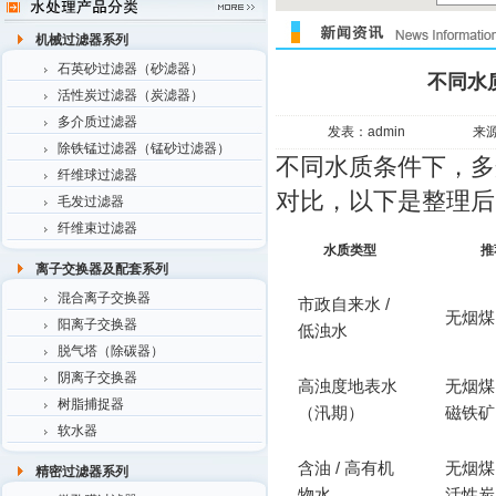
机械过滤器系列
石英砂过滤器（砂滤器）
不同水
活性炭过滤器（炭滤器）
多介质过滤器
发表：admin
来
除铁锰过滤器（锰砂过滤器）
不同水质条件下，多
纤维球过滤器
对比，以下是整理后
毛发过滤器
纤维束过滤器
水质类型
推
离子交换器及配套系列
混合离子交换器
市政自来水 /
无烟煤
阳离子交换器
低浊水
脱气塔（除碳器）
阴离子交换器
高浊度地表水
无烟煤 
树脂捕捉器
（汛期）
磁铁矿
软水器
含油 / 高有机
无烟煤 
精密过滤器系列
物水
活性炭