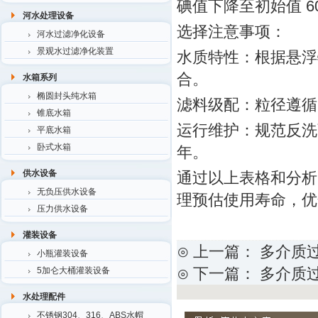
碘值下降至初始值 6
河水处理设备
选择注意事项：
河水过滤净化设备
景观水过滤净化装置
水质特性：根据悬浮
合。
水箱系列
椭圆封头纯水箱
滤料级配：粒径遵循 “
锥底水箱
运行维护：规范反洗
平底水箱
卧式水箱
年。
供水设备
通过以上表格和分析
无负压供水设备
理预估使用寿命，优
压力供水设备
灌装设备
⊙ 上一篇：
多介质
小瓶灌装设备
⊙ 下一篇：
多介质
5加仑大桶灌装设备
水处理配件
不锈钢304、316、ABS水帽