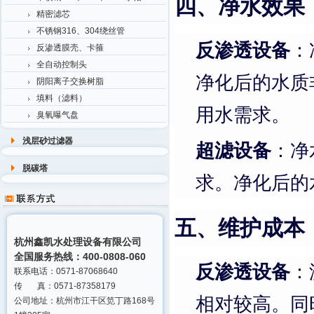
四、净水效果
精密滤芯
不锈钢316、304绕丝管
反渗透设备
：
反渗透膜壳、卡箍
全自动控制头
净化后的水质
阴阳离子交换树脂
填料（滤料）
用水需求。
臭氧曝气盘
浅层砂过滤器
超滤设备
：净
脱碳塔
求。净化后的
五、维护成本
杭州鑫凯水处理设备有限公司
全国服务热线：400-0808-060
反渗透设备
：
联系电话：0571-87068640
传 真：0571-87358179
相对较高。同
公司地址：杭州市江干区笕丁路168号